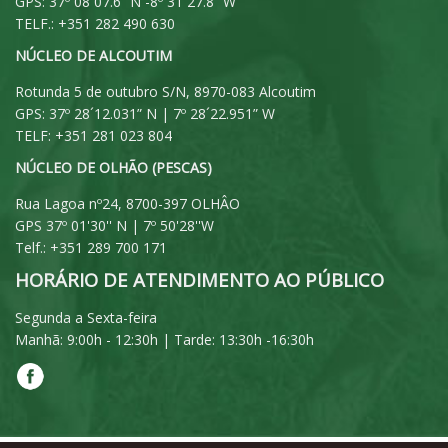
GPS: 37º 08´07.6” N -8º 31´27.8” W
TELF.: +351 282 490 630
NÚCLEO DE ALCOUTIM
Rotunda 5 de outubro S/N, 8970-083 Alcoutim
GPS: 37º 28´12.031” N | 7º 28´22.951” W
TELF: +351 281 023 804
NÚCLEO DE OLHÃO (PESCAS)
Rua Lagoa nº24, 8700-397 OLHÂO
GPS 37º 01'30'' N | 7º 50'28''W
Telf.: +351 289 700 171
HORÁRIO DE ATENDIMENTO AO PÚBLICO
Segunda a Sexta-feira
Manhã: 9:00h - 12:30h | Tarde: 13:30h -16:30h