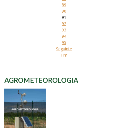
89
90
91
92
93
94
95
Seguinte
Fim
AGROMETEOROLOGIA