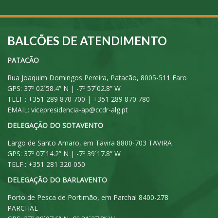
BALCÕES DE ATENDIMENTO
PATACÃO
Rua Joaquim Domingos Pereira, Patacão, 8005-511 Faro
GPS: 37º 02´58.4” N | -7º 57´02.8” W
TELF.: +351 289 870 700 | +351 289 870 780
EMAIL:
vicepresidencia-ap@ccdr-alg.pt
DELEGAÇÃO DO SOTAVENTO
Largo de Santo Amaro, em Tavira 8800-703 TAVIRA
GPS: 37º 07´14.2” N | -7º 39´17.8” W
TELF.: +351 281 320 050
DELEGAÇÃO DO BARLAVENTO
Porto de Pesca de Portimão, em Parchal 8400-278
PARCHAL