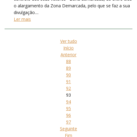
o alargamento da Zona Demarcada, pelo que se faz a sua
divulgação....
Ler mais
Ver tudo
Início
Anterior
88
89
90
91
92
93
94
95
96
97
Seguinte
Fim