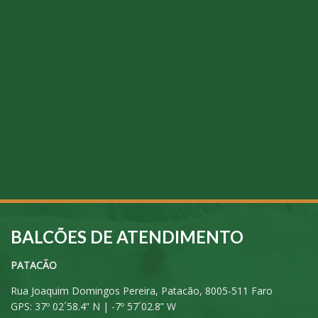
BALCÕES DE ATENDIMENTO
PATACÃO
Rua Joaquim Domingos Pereira, Patacão, 8005-511 Faro
GPS: 37º 02´58.4” N | -7º 57´02.8” W