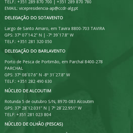
TELF.: +351 289 870 700 | +351 289 870 780
EMAIL:
vicepresidencia-ap@ccdr-alg.pt
DELEGAÇÃO DO SOTAVENTO
Largo de Santo Amaro, em Tavira 8800-703 TAVIRA
GPS: 37º 07´14.2” N | -7º 39´17.8” W
TELF.: +351 281 320 050
DELEGAÇÃO DO BARLAVENTO
Porto de Pesca de Portimão, em Parchal 8400-278
PARCHAL
GPS: 37º 08´07.6” N -8º 31´27.8” W
TELF.: +351 282 490 630
NÚCLEO DE ALCOUTIM
Rotunda 5 de outubro S/N, 8970-083 Alcoutim
GPS: 37º 28´12.031” N | 7º 28´22.951” W
TELF: +351 281 023 804
NÚCLEO DE OLHÃO (PESCAS)