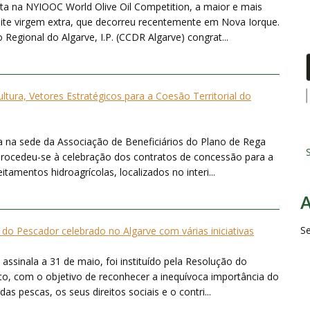
ta na NYIOOC World Olive Oil Competition, a maior e mais
ite virgem extra, que decorreu recentemente em Nova Iorque.
gional do Algarve, I.P. (CCDR Algarve) congrat...
ultura, Vetores Estratégicos para a Coesão Territorial do
 na sede da Associação de Beneficiários do Plano de Rega
S
procedeu-se à celebração dos contratos de concessão para a
amentos hidroagrícolas, localizados no interi...
S
 do Pescador celebrado no Algarve com várias iniciativas
ssinala a 31 de maio, foi instituído pela Resolução do
to, com o objetivo de reconhecer a inequívoca importância do
pescas, os seus direitos sociais e o contri...