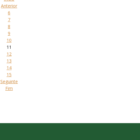
Anterior
6
7
8
9
10
11
12
13
14
15
Seguinte
Fim