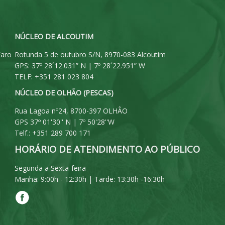
NÚCLEO DE ALCOUTIM
Faro
Rotunda 5 de outubro S/N, 8970-083 Alcoutim
GPS: 37º 28´12.031” N | 7º 28´22.951” W
TELF: +351 281 023 804
NÚCLEO DE OLHÃO (PESCAS)
Rua Lagoa nº24, 8700-397 OLHÂO
GPS 37º 01'30'' N | 7º 50'28''W
Telf.: +351 289 700 171
HORÁRIO DE ATENDIMENTO AO PÚBLICO
Segunda a Sexta-feira
Manhã: 9:00h - 12:30h | Tarde: 13:30h -16:30h