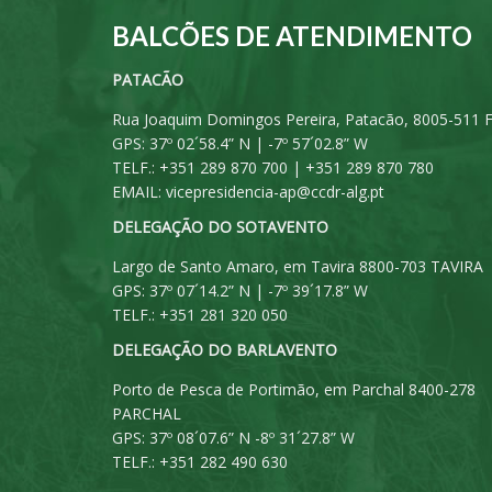
BALCÕES DE ATENDIMENTO
PATACÃO
Rua Joaquim Domingos Pereira, Patacão, 8005-511 
GPS: 37º 02´58.4” N | -7º 57´02.8” W
TELF.: +351 289 870 700 | +351 289 870 780
EMAIL:
vicepresidencia-ap@ccdr-alg.pt
DELEGAÇÃO DO SOTAVENTO
Largo de Santo Amaro, em Tavira 8800-703 TAVIRA
GPS: 37º 07´14.2” N | -7º 39´17.8” W
TELF.: +351 281 320 050
DELEGAÇÃO DO BARLAVENTO
Porto de Pesca de Portimão, em Parchal 8400-278
PARCHAL
GPS: 37º 08´07.6” N -8º 31´27.8” W
TELF.: +351 282 490 630