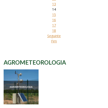
13
14
15
16
17
18
Seguinte
Fim
AGROMETEOROLOGIA