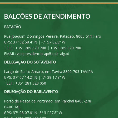
BALCÕES DE ATENDIMENTO
PATACÃO
Rua Joaquim Domingos Pereira, Patacão, 8005-511 Faro
GPS: 37º 02´58.4” N | -7º 57´02.8” W
TELF.: +351 289 870 700 | +351 289 870 780
EMAIL:
vicepresidencia-ap@ccdr-alg.pt
DELEGAÇÃO DO SOTAVENTO
Largo de Santo Amaro, em Tavira 8800-703 TAVIRA
GPS: 37º 07´14.2” N | -7º 39´17.8” W
TELF.: +351 281 320 050
DELEGAÇÃO DO BARLAVENTO
Porto de Pesca de Portimão, em Parchal 8400-278
PARCHAL
GPS: 37º 08´07.6” N -8º 31´27.8” W