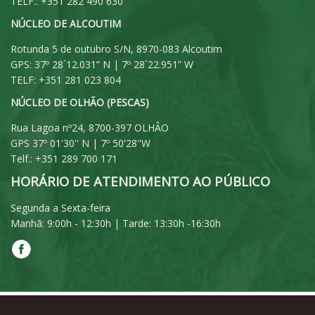
TELF.: +351 282 490 630
NÚCLEO DE ALCOUTIM
Rotunda 5 de outubro S/N, 8970-083 Alcoutim
GPS: 37º 28´12.031” N | 7º 28´22.951” W
TELF: +351 281 023 804
NÚCLEO DE OLHÃO (PESCAS)
Rua Lagoa nº24, 8700-397 OLHÂO
GPS 37º 01'30'' N | 7º 50'28''W
Telf.: +351 289 700 171
HORÁRIO DE ATENDIMENTO AO PÚBLICO
Segunda a Sexta-feira
Manhã: 9:00h - 12:30h | Tarde: 13:30h -16:30h