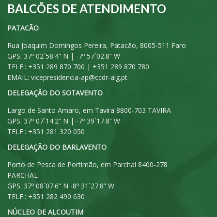
BALCÕES DE ATENDIMENTO
PATACÃO
Rua Joaquim Domingos Pereira, Patacão, 8005-511 Faro
GPS: 37º 02´58.4” N | -7º 57´02.8” W
TELF.: +351 289 870 700 | +351 289 870 780
EMAIL:
vicepresidencia-ap@ccdr-alg.pt
DELEGAÇÃO DO SOTAVENTO
Largo de Santo Amaro, em Tavira 8800-703 TAVIRA
GPS: 37º 07´14.2” N | -7º 39´17.8” W
TELF.: +351 281 320 050
DELEGAÇÃO DO BARLAVENTO
Porto de Pesca de Portimão, em Parchal 8400-278
PARCHAL
GPS: 37º 08´07.6” N -8º 31´27.8” W
TELF.: +351 282 490 630
NÚCLEO DE ALCOUTIM