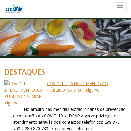
Toggl
navig
DESTAQUES
COVID-19 | ATENDIMENTO AO
PÚBLICO NA DRAP Algarve
No âmbito das medidas extraordinárias de prevenção
e contenção do COVID-19, a DRAP Algarve privilegia o
atendimento através dos contactos telefónicos 289 870
700 | 289 870 780 e/ou por via eletrónica: