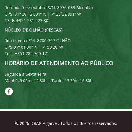
Rotunda 5 de outubro S/N, 8970-083 Alcoutim
GPS: 37º 28´12.031” N | 7º 28´22.951” W
TELF: +351 281 023 804
NÚCLEO DE OLHÃO (PESCAS)
Rua Lagoa nº24, 8700-397 OLHÂO
GPS 37º 01'30'' N | 7º 50'28''W
Telf.: +351 289 700 171
HORÁRIO DE ATENDIMENTO AO PÚBLICO
Segunda a Sexta-feira
Manhã: 9:00h - 12:30h | Tarde: 13:30h -16:30h
© 2026
DRAP Algarve
. Todos os direitos reservados.