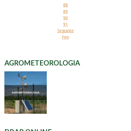
88
89
90
91
Seguinte
Fim
AGROMETEOROLOGIA