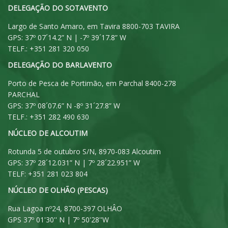
DELEGAÇÃO DO SOTAVENTO
Largo de Santo Amaro, em Tavira 8800-703 TAVIRA
GPS: 37º 07´14.2” N | -7º 39´17.8” W
TELF.: +351 281 320 050
DELEGAÇÃO DO BARLAVENTO
Porto de Pesca de Portimão, em Parchal 8400-278
PARCHAL
GPS: 37º 08´07.6” N -8º 31´27.8” W
TELF.: +351 282 490 630
NÚCLEO DE ALCOUTIM
Rotunda 5 de outubro S/N, 8970-083 Alcoutim
GPS: 37º 28´12.031” N | 7º 28´22.951” W
TELF: +351 281 023 804
NÚCLEO DE OLHÃO (PESCAS)
Rua Lagoa nº24, 8700-397 OLHÂO
GPS 37º 01'30'' N | 7º 50'28''W