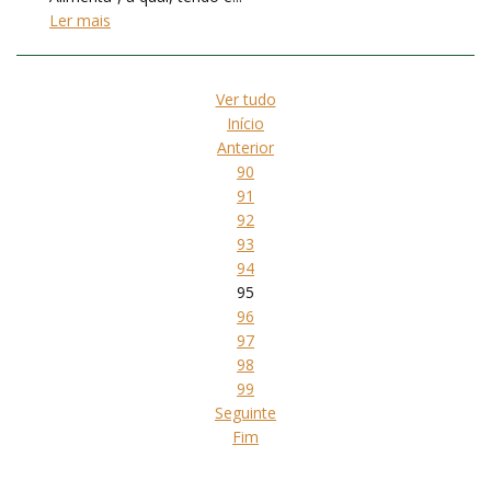
Ler mais
Ver tudo
Início
Anterior
90
91
92
93
94
95
96
97
98
99
Seguinte
Fim