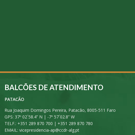
BALCÕES DE ATENDIMENTO
PATACÃO
Rua Joaquim Domingos Pereira, Patacão, 8005-511 Faro
GPS: 37º 02´58.4” N | -7º 57´02.8” W
TELF.: +351 289 870 700 | +351 289 870 780
EMAIL:
vicepresidencia-ap@ccdr-alg.pt