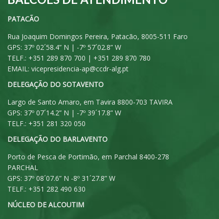
PATACÃO
Rua Joaquim Domingos Pereira, Patacão, 8005-511 Faro
GPS: 37º 02´58.4” N | -7º 57´02.8” W
TELF.: +351 289 870 700 | +351 289 870 780
EMAIL:
vicepresidencia-ap@ccdr-alg.pt
DELEGAÇÃO DO SOTAVENTO
Largo de Santo Amaro, em Tavira 8800-703 TAVIRA
GPS: 37º 07´14.2” N | -7º 39´17.8” W
TELF.: +351 281 320 050
DELEGAÇÃO DO BARLAVENTO
Porto de Pesca de Portimão, em Parchal 8400-278
PARCHAL
GPS: 37º 08´07.6” N -8º 31´27.8” W
TELF.: +351 282 490 630
NÚCLEO DE ALCOUTIM