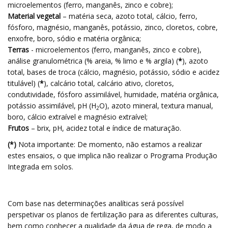
microelementos (ferro, manganês, zinco e cobre);
Material vegetal
– matéria seca, azoto total, cálcio, ferro,
fósforo, magnésio, manganês, potássio, zinco, cloretos, cobre,
enxofre, boro, sódio e matéria orgânica;
Terras
- microelementos (ferro, manganês, zinco e cobre),
análise granulométrica (% areia, % limo e % argila) (
*
), azoto
total, bases de troca (cálcio, magnésio, potássio, sódio e acidez
titulável) (
*
), calcário total, calcário ativo, cloretos,
condutividade, fósforo assimilável, humidade, matéria orgânica,
potássio assimilável, pH (H
O), azoto mineral, textura manual,
2
boro, cálcio extraível e magnésio extraível;
Frutos
– brix, pH, acidez total e índice de maturação.
(*)
Nota importante: De momento, não estamos a realizar
estes ensaios, o que implica não realizar o Programa Produção
Integrada em solos.
Com base nas determinações analíticas será possível
perspetivar os planos de fertilização para as diferentes culturas,
bem como conhecer a qualidade da água de rega, de modo a