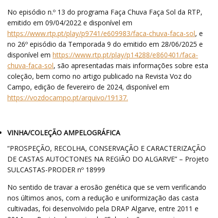
No episódio n.º 13 do programa Faça Chuva Faça Sol da RTP,
emitido em 09/04/2022 e disponível em
https://www.rtp.pt/play/p9741/e609983/faca-chuva-faca-sol
, e
no 26º episódio da Temporada 9 do emitido em 28/06/2025 e
disponível em
https://www.rtp.pt/play/p14288/e860401/faca-
chuva-faca-sol
, são apresentadas mais informações sobre esta
coleção, bem como no artigo publicado na Revista Voz do
Campo, edição de fevereiro de 2024, disponível em
https://vozdocampo.pt/arquivo/19137.
VINHA/COLEÇÃO AMPELOGRÁFICA
“PROSPEÇÃO, RECOLHA, CONSERVAÇÃO E CARACTERIZAÇÃO
DE CASTAS AUTOCTONES NA REGIÃO DO ALGARVE” – Projeto
SULCASTAS-PRODER nº 18999
No sentido de travar a erosão genética que se vem verificando
nos últimos anos, com a redução e uniformização das casta
cultivadas, foi desenvolvido pela DRAP Algarve, entre 2011 e