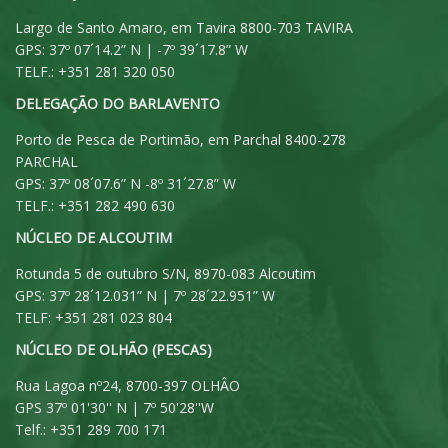
Largo de Santo Amaro, em Tavira 8800-703 TAVIRA
GPS: 37º 07´14.2” N | -7º 39´17.8” W
TELF.: +351 281 320 050
DELEGAÇÃO DO BARLAVENTO
Porto de Pesca de Portimão, em Parchal 8400-278
PARCHAL
GPS: 37º 08´07.6” N -8º 31´27.8” W
TELF.: +351 282 490 630
NÚCLEO DE ALCOUTIM
Rotunda 5 de outubro S/N, 8970-083 Alcoutim
GPS: 37º 28´12.031” N | 7º 28´22.951” W
TELF: +351 281 023 804
NÚCLEO DE OLHÃO (PESCAS)
Rua Lagoa nº24, 8700-397 OLHÂO
GPS 37º 01'30'' N | 7º 50'28''W
Telf.: +351 289 700 171