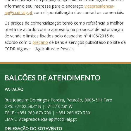
informar o seu interesse para o endereço
vicepresidencia-
ap@ccdr-alg.pt
com disponibilização dos contactos comerciais.
Os preços de comercialização terão como referência a melhor
oferta de acordo com o aprovado na proposta de autorização
de venda e limites fixados pelo despacho nº 4186/2015 de
acordo com o
preçário
de bens e serviços publicitado no síte da
CCDR Algarve | Agricultura e Pescas.
BALCÕES DE ATENDIMENTO
PATACÃO
Rua Joaquim Domingos Pereira, Patacão, 8005-511 Faro
GPS: 37º 02´58.4” N | -7º 57´02.8” W
TELF.: +351 289 870 700 | +351 289 870 780
EMAIL:
vicepresidencia-ap@ccdr-alg.pt
DELEGAÇÃO DO SOTAVENTO