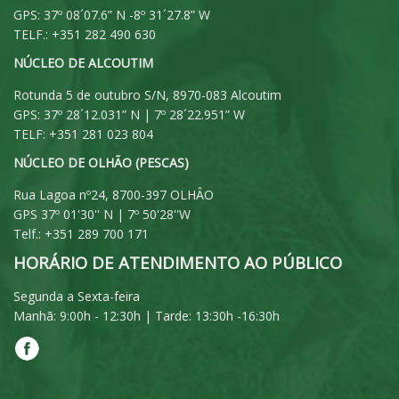
GPS: 37º 08´07.6” N -8º 31´27.8” W
TELF.: +351 282 490 630
NÚCLEO DE ALCOUTIM
Rotunda 5 de outubro S/N, 8970-083 Alcoutim
GPS: 37º 28´12.031” N | 7º 28´22.951” W
TELF: +351 281 023 804
NÚCLEO DE OLHÃO (PESCAS)
Rua Lagoa nº24, 8700-397 OLHÂO
GPS 37º 01'30'' N | 7º 50'28''W
Telf.: +351 289 700 171
HORÁRIO DE ATENDIMENTO AO PÚBLICO
Segunda a Sexta-feira
Manhã: 9:00h - 12:30h | Tarde: 13:30h -16:30h