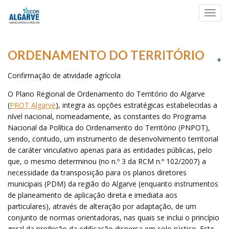
Toggl
navig
ORDENAMENTO DO TERRITÓRIO
Confirmação de atividade agrícola
O Plano Regional de Ordenamento do Território do Algarve
(
PROT Algarve
), integra as opções estratégicas estabelecidas a
nível nacional, nomeadamente, as constantes do Programa
Nacional da Política do Ordenamento do Território (PNPOT),
sendo, contudo, um instrumento de desenvolvimento territorial
de caráter vinculativo apenas para as entidades públicas, pelo
que, o mesmo determinou (no n.º 3 da RCM n.º 102/2007) a
necessidade da transposição para os planos diretores
municipais (PDM) da região do Algarve (enquanto instrumentos
de planeamento de aplicação direta e imediata aos
particulares), através de alteração por adaptação, de um
conjunto de normas orientadoras, nas quais se inclui o princípio
geral da proibição da edificação dispersa em solo rústico. Este