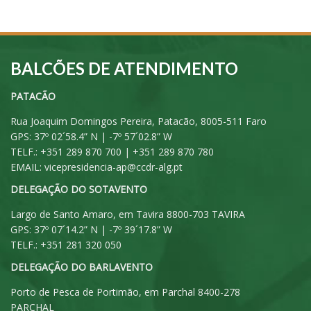
BALCÕES DE ATENDIMENTO
PATACÃO
Rua Joaquim Domingos Pereira, Patacão, 8005-511 Faro
GPS: 37º 02´58.4” N | -7º 57´02.8” W
TELF.: +351 289 870 700 | +351 289 870 780
EMAIL:
vicepresidencia-ap@ccdr-alg.pt
DELEGAÇÃO DO SOTAVENTO
Largo de Santo Amaro, em Tavira 8800-703 TAVIRA
GPS: 37º 07´14.2” N | -7º 39´17.8” W
TELF.: +351 281 320 050
DELEGAÇÃO DO BARLAVENTO
Porto de Pesca de Portimão, em Parchal 8400-278
PARCHAL