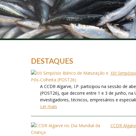
DESTAQUES
XIII Simpósi
A CCDR Algarve, I.P. participou na sessão de ab
(POST26), que decorre entre 1 e 3 de junho, na 
investigadores, técnicos, empresários e especialis
Ler mais
CCDR Algarve