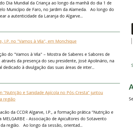
o Dia Mundial da Criança ao longo da manhã do dia 1 de
pelo Município de Faro, no Jardim da Alameda. Ao longo do
ear a autenticidade da Laranja do Algarve...
, I.P. no "Vamos à Vila", em Monchique
ição do "Vamos à Vila" – Mostra de Saberes e Sabores de
através da presença do seu presidente, José Apolinário, na
S
dedicado à divulgação das suas áreas de inter...
“Nutrição e Sanidade Apícola no Pós-Cresta” juntou
S
da região
acão da CCDR Algarve, I.P., a formação prática “Nutrição e
la MELGARBE - Associação de Apicultores do Sotavento
 da região. Ao longo da sessão, orientad...