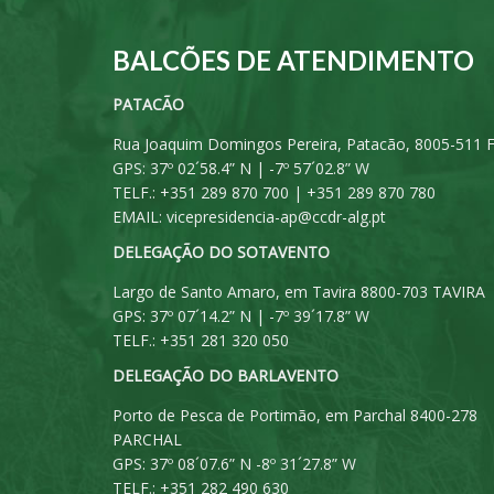
BALCÕES DE ATENDIMENTO
PATACÃO
Rua Joaquim Domingos Pereira, Patacão, 8005-511 
GPS: 37º 02´58.4” N | -7º 57´02.8” W
TELF.: +351 289 870 700 | +351 289 870 780
EMAIL:
vicepresidencia-ap@ccdr-alg.pt
DELEGAÇÃO DO SOTAVENTO
Largo de Santo Amaro, em Tavira 8800-703 TAVIRA
GPS: 37º 07´14.2” N | -7º 39´17.8” W
TELF.: +351 281 320 050
DELEGAÇÃO DO BARLAVENTO
Porto de Pesca de Portimão, em Parchal 8400-278
PARCHAL
GPS: 37º 08´07.6” N -8º 31´27.8” W
TELF.: +351 282 490 630