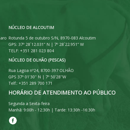
NÚCLEO DE ALCOUTIM
Faro
Rotunda 5 de outubro S/N, 8970-083 Alcoutim
GPS: 37º 28´12.031” N | 7º 28´22.951” W
TELF: +351 281 023 804
NÚCLEO DE OLHÃO (PESCAS)
Rua Lagoa nº24, 8700-397 OLHÂO
GPS 37º 01'30'' N | 7º 50'28''W
Telf.: +351 289 700 171
HORÁRIO DE ATENDIMENTO AO PÚBLICO
Segunda a Sexta-feira
Manhã: 9:00h - 12:30h | Tarde: 13:30h -16:30h