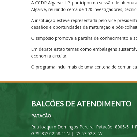
A CCDR Algarve, I.P. participou na sessão de abertur
Algarve, reunindo cerca de 120 investigadores, técnic
A instituição esteve representada pelo vice-presiden
desafios e oportunidades da maturação e pós-colheit
O simpósio promove a partilha de conhecimento e sol
Em debate estão temas como embalagens sustentáveis,
economia circular.
O programa inclui mais de uma centena de comunicaçõ
BALCÕES DE ATENDIMENTO
PATACÃO
Rua Joaquim Domingos Pereira, Patacão, 8005-511 
GPS: 37º 02´58.4” N | -7º 57´02.8” W