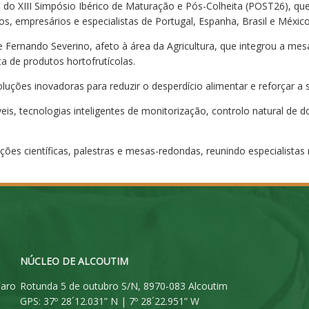
a do XIII Simpósio Ibérico de Maturação e Pós-Colheita (POST26), que
os, empresários e especialistas de Portugal, Espanha, Brasil e México
te Fernando Severino, afeto à área da Agricultura, que integrou a mes
a de produtos hortofrutícolas.
uções inovadoras para reduzir o desperdício alimentar e reforçar a s
 tecnologias inteligentes de monitorização, controlo natural de do
es científicas, palestras e mesas-redondas, reunindo especialistas n
NÚCLEO DE ALCOUTIM
Faro
Rotunda 5 de outubro S/N, 8970-083 Alcoutim
GPS: 37º 28´12.031” N | 7º 28´22.951” W