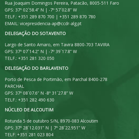
Rua Joaquim Domingos Pereira, Patacão, 8005-511 Faro
GPS: 37º 02´58.4” N | -7º 57´02.8” W
TELF.: +351 289 870 700 | +351 289 870 780
EMAIL:
vicepresidencia-ap@ccdr-alg.pt
DELEGAÇÃO DO SOTAVENTO
Largo de Santo Amaro, em Tavira 8800-703 TAVIRA
GPS: 37º 07´14.2” N | -7º 39´17.8” W
TELF.: +351 281 320 050
DELEGAÇÃO DO BARLAVENTO
Porto de Pesca de Portimão, em Parchal 8400-278
PARCHAL
GPS: 37º 08´07.6” N -8º 31´27.8” W
TELF.: +351 282 490 630
NÚCLEO DE ALCOUTIM
Rotunda 5 de outubro S/N, 8970-083 Alcoutim
GPS: 37º 28´12.031” N | 7º 28´22.951” W
TELF: +351 281 023 804