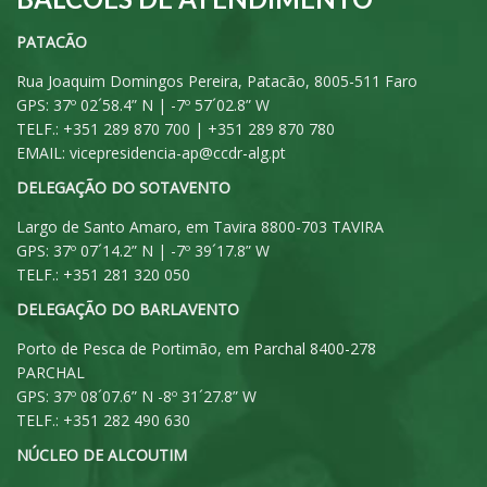
PATACÃO
Rua Joaquim Domingos Pereira, Patacão, 8005-511 Faro
GPS: 37º 02´58.4” N | -7º 57´02.8” W
TELF.: +351 289 870 700 | +351 289 870 780
EMAIL:
vicepresidencia-ap@ccdr-alg.pt
DELEGAÇÃO DO SOTAVENTO
Largo de Santo Amaro, em Tavira 8800-703 TAVIRA
GPS: 37º 07´14.2” N | -7º 39´17.8” W
TELF.: +351 281 320 050
DELEGAÇÃO DO BARLAVENTO
Porto de Pesca de Portimão, em Parchal 8400-278
PARCHAL
GPS: 37º 08´07.6” N -8º 31´27.8” W
TELF.: +351 282 490 630
NÚCLEO DE ALCOUTIM