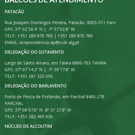
PATACÃO
Rua Joaquim Domingos Pereira, Patacão, 8005-511 Faro
GPS: 37º 02´58.4” N | -7º 57´02.8” W
TELF.: +351 289 870 700 | +351 289 870 780
EMAIL:
vicepresidencia-ap@ccdr-alg.pt
DELEGAÇÃO DO SOTAVENTO
Largo de Santo Amaro, em Tavira 8800-703 TAVIRA
GPS: 37º 07´14.2” N | -7º 39´17.8” W
TELF.: +351 281 320 050
DELEGAÇÃO DO BARLAVENTO
Porto de Pesca de Portimão, em Parchal 8400-278
PARCHAL
GPS: 37º 08´07.6” N -8º 31´27.8” W
TELF.: +351 282 490 630
NÚCLEO DE ALCOUTIM