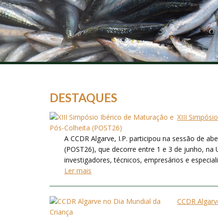
DESTAQUES
XIII Simpósi
A CCDR Algarve, I.P. participou na sessão de ab
(POST26), que decorre entre 1 e 3 de junho, na 
investigadores, técnicos, empresários e especialis
Ler mais
CCDR Algarve