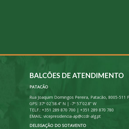
BALCÕES DE ATENDIMENTO
PATACÃO
Rua Joaquim Domingos Pereira, Patacão, 8005-511 
GPS: 37º 02´58.4” N | -7º 57´02.8” W
TELF.: +351 289 870 700 | +351 289 870 780
EMAIL:
vicepresidencia-ap@ccdr-alg.pt
DELEGAÇÃO DO SOTAVENTO