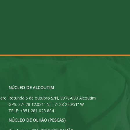
NÚCLEO DE ALCOUTIM
Faro
Rotunda 5 de outubro S/N, 8970-083 Alcoutim
GPS: 37º 28´12.031” N | 7º 28´22.951” W
TELF: +351 281 023 804
NÚCLEO DE OLHÃO (PESCAS)