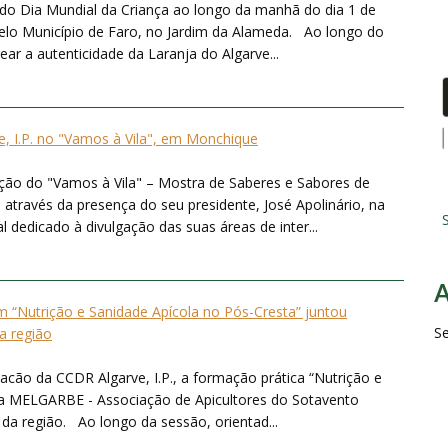
o Dia Mundial da Criança ao longo da manhã do dia 1 de
pelo Município de Faro, no Jardim da Alameda. Ao longo do
ear a autenticidade da Laranja do Algarve...
, I.P. no "Vamos à Vila", em Monchique
ição do "Vamos à Vila" – Mostra de Saberes e Sabores de
através da presença do seu presidente, José Apolinário, na
S
dedicado à divulgação das suas áreas de inter...
“Nutrição e Sanidade Apícola no Pós-Cresta” juntou
S
da região
acão da CCDR Algarve, I.P., a formação prática “Nutrição e
la MELGARBE - Associação de Apicultores do Sotavento
 da região. Ao longo da sessão, orientad...