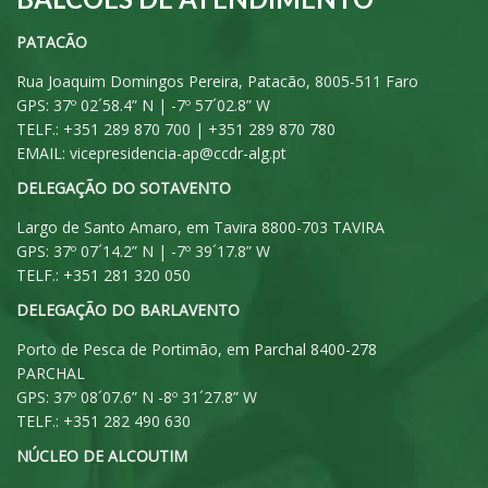
PATACÃO
Rua Joaquim Domingos Pereira, Patacão, 8005-511 Faro
GPS: 37º 02´58.4” N | -7º 57´02.8” W
TELF.: +351 289 870 700 | +351 289 870 780
EMAIL:
vicepresidencia-ap@ccdr-alg.pt
DELEGAÇÃO DO SOTAVENTO
Largo de Santo Amaro, em Tavira 8800-703 TAVIRA
GPS: 37º 07´14.2” N | -7º 39´17.8” W
TELF.: +351 281 320 050
DELEGAÇÃO DO BARLAVENTO
Porto de Pesca de Portimão, em Parchal 8400-278
PARCHAL
GPS: 37º 08´07.6” N -8º 31´27.8” W
TELF.: +351 282 490 630
NÚCLEO DE ALCOUTIM