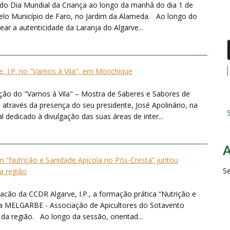
o Dia Mundial da Criança ao longo da manhã do dia 1 de
pelo Município de Faro, no Jardim da Alameda. Ao longo do
ear a autenticidade da Laranja do Algarve...
, I.P. no "Vamos à Vila", em Monchique
ição do "Vamos à Vila" – Mostra de Saberes e Sabores de
através da presença do seu presidente, José Apolinário, na
S
dedicado à divulgação das suas áreas de inter...
“Nutrição e Sanidade Apícola no Pós-Cresta” juntou
S
da região
acão da CCDR Algarve, I.P., a formação prática “Nutrição e
la MELGARBE - Associação de Apicultores do Sotavento
 da região. Ao longo da sessão, orientad...