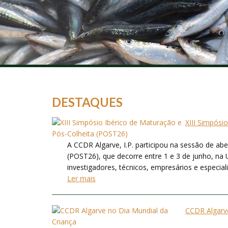
DESTAQUES
XIII Simpósi
A CCDR Algarve, I.P. participou na sessão de ab
(POST26), que decorre entre 1 e 3 de junho, na 
investigadores, técnicos, empresários e especialis
Ler mais
CCDR Algarve