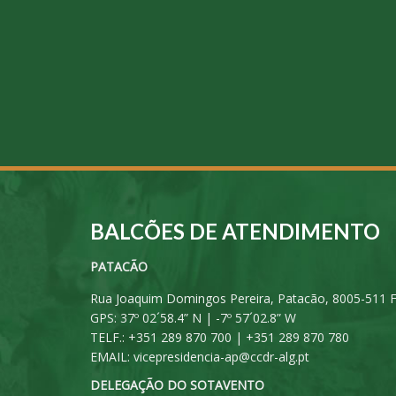
BALCÕES DE ATENDIMENTO
PATACÃO
Rua Joaquim Domingos Pereira, Patacão, 8005-511 
GPS: 37º 02´58.4” N | -7º 57´02.8” W
TELF.: +351 289 870 700 | +351 289 870 780
EMAIL:
vicepresidencia-ap@ccdr-alg.pt
DELEGAÇÃO DO SOTAVENTO