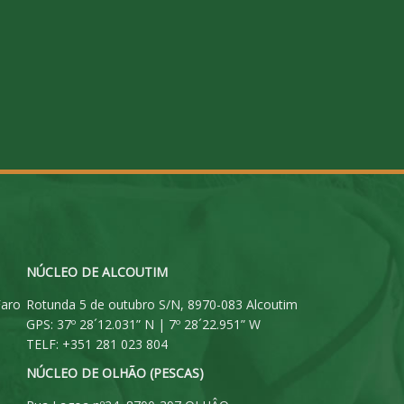
NÚCLEO DE ALCOUTIM
Faro
Rotunda 5 de outubro S/N, 8970-083 Alcoutim
GPS: 37º 28´12.031” N | 7º 28´22.951” W
TELF: +351 281 023 804
NÚCLEO DE OLHÃO (PESCAS)