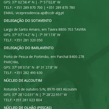
GPS: 37º 02´58.4” N | -7º 57´02.8” W
TELF.: +351 289 870 700 | +351 289 870 780
EMAIL:
vicepresidencia-ap@ccdr-alg.pt
DELEGAÇÃO DO SOTAVENTO
Largo de Santo Amaro, em Tavira 8800-703 TAVIRA
GPS: 37º 07´14.2” N | -7º 39´17.8” W
TELF.: +351 281 320 050
DELEGAÇÃO DO BARLAVENTO
Porto de Pesca de Portimão, em Parchal 8400-278
PARCHAL
GPS: 37º 08´07.6” N -8º 31´27.8” W
TELF.: +351 282 490 630
NÚCLEO DE ALCOUTIM
Rotunda 5 de outubro S/N, 8970-083 Alcoutim
GPS: 37º 28´12.031” N | 7º 28´22.951” W
TELF: +351 281 023 804
NÚCLEO DE OLHÃO (PESCAS)