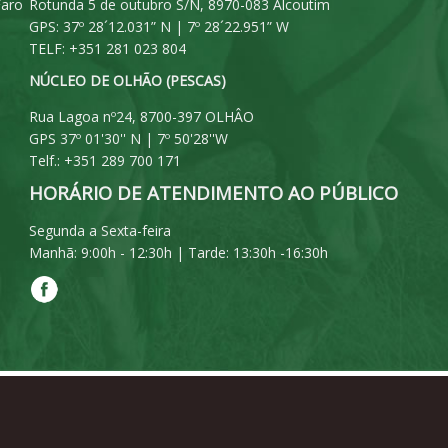
Faro
Rotunda 5 de outubro S/N, 8970-083 Alcoutim
GPS: 37º 28´12.031” N | 7º 28´22.951” W
TELF: +351 281 023 804
NÚCLEO DE OLHÃO (PESCAS)
Rua Lagoa nº24, 8700-397 OLHÂO
GPS 37º 01'30'' N | 7º 50'28''W
Telf.: +351 289 700 171
HORÁRIO DE ATENDIMENTO AO PÚBLICO
Segunda a Sexta-feira
Manhã: 9:00h - 12:30h | Tarde: 13:30h -16:30h