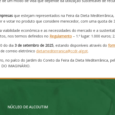
e de um modo de vida que depende da utilização sustentável de recu
empresas
que estejam representados na Feira da Dieta Mediterrânica, 
ecer e votar no produto que considere merecedor, com uma quota de 3
, a viabilidade económica e as necessidades do mercado e a sustentab
tos, nos termos definidos no
Regulamento
– 1.º lugar: 1.000 euros; 2
00 do dia
3 de setembro de 2025
, estando disponíveis através do
form
 de correio eletrónico
dietamediterranica@ccdr-alg.pt
.
, no palco do Jardim do Coreto da Feira da Dieta Mediterrânica, pe
S DO IMAGINÁRIO.
NÚCLEO DE ALCOUTIM