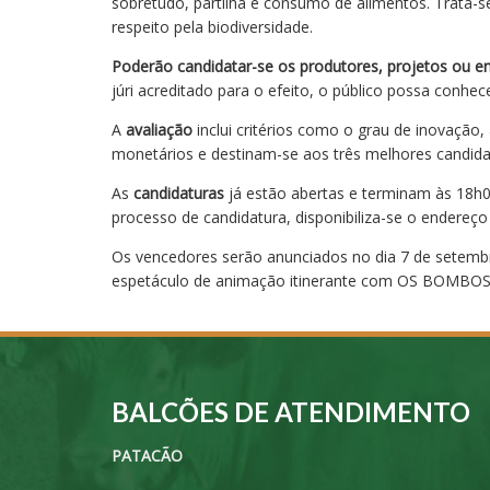
sobretudo, partilha e consumo de alimentos. Trata-s
respeito pela biodiversidade.
Poderão candidatar-se os produtores, projetos ou 
júri acreditado para o efeito, o público possa conh
A
avaliação
inclui critérios como o grau de inovação
monetários e destinam-se aos três melhores candida
As
candidaturas
já estão abertas e terminam às 18h
processo de candidatura, disponibiliza-se o endereço
Os vencedores serão anunciados no dia 7 de setembro
espetáculo de animação itinerante com OS BOMBO
BALCÕES DE ATENDIMENTO
PATACÃO