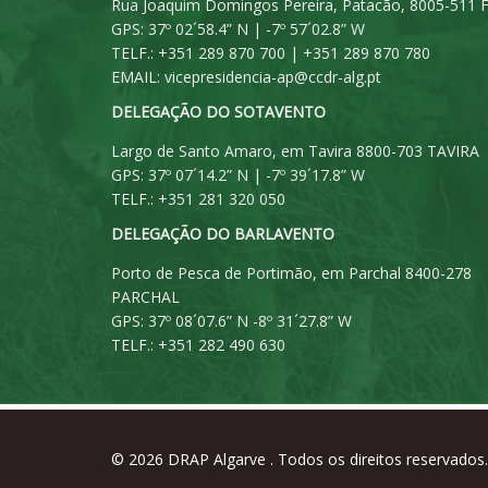
Rua Joaquim Domingos Pereira, Patacão, 8005-511 
GPS: 37º 02´58.4” N | -7º 57´02.8” W
TELF.: +351 289 870 700 | +351 289 870 780
EMAIL:
vicepresidencia-ap@ccdr-alg.pt
DELEGAÇÃO DO SOTAVENTO
Largo de Santo Amaro, em Tavira 8800-703 TAVIRA
GPS: 37º 07´14.2” N | -7º 39´17.8” W
TELF.: +351 281 320 050
DELEGAÇÃO DO BARLAVENTO
Porto de Pesca de Portimão, em Parchal 8400-278
PARCHAL
GPS: 37º 08´07.6” N -8º 31´27.8” W
TELF.: +351 282 490 630
© 2026
DRAP Algarve
. Todos os direitos reservados.