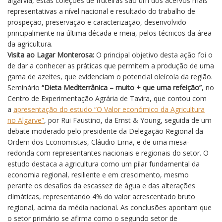
algarvia, estas coleções de fruteiras são um dos acervos mais
representativas a nível nacional e resultado do trabalho de
prospeção, preservação e caracterização, desenvolvido
principalmente na última década e meia, pelos técnicos da área
da agricultura.
Visita ao Lagar Monterosa:
O principal objetivo desta ação foi o
de dar a conhecer as práticas que permitem a produção de uma
gama de azeites, que evidenciam o potencial oleícola da região.
Seminário
“Dieta Mediterrânica – muito + que uma refeição”
, no
Centro de Experimentação Agrária de Tavira, que contou com
a
apresentação do estudo “O Valor económico da Agricultura
no Algarve”
, por Rui Faustino, da Ernst & Young, seguida de um
debate moderado pelo presidente da Delegação Regional da
Ordem dos Economistas, Cláudio Lima, e de uma mesa-
redonda com representantes nacionais e regionais do setor. O
estudo destaca a agricultura como um pilar fundamental da
economia regional, resiliente e em crescimento, mesmo
perante os desafios da escassez de água e das alterações
climáticas, representando 4% do valor acrescentado bruto
regional, acima da média nacional. As conclusões apontam que
o setor primário se afirma como o segundo setor de