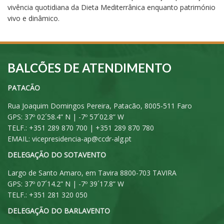
vivência quotidiana da Dieta Mediterrânica enquanto património
vivo e dinâmico.
BALCÕES DE ATENDIMENTO
PATACÃO
Rua Joaquim Domingos Pereira, Patacão, 8005-511 Faro
GPS: 37º 02´58.4” N | -7º 57´02.8” W
TELF.: +351 289 870 700 | +351 289 870 780
EMAIL:
vicepresidencia-ap@ccdr-alg.pt
DELEGAÇÃO DO SOTAVENTO
Largo de Santo Amaro, em Tavira 8800-703 TAVIRA
GPS: 37º 07´14.2” N | -7º 39´17.8” W
TELF.: +351 281 320 050
DELEGAÇÃO DO BARLAVENTO