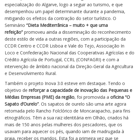
especialização do Algarve, logo a seguir ao turismo, e que
desempenhou um papel determinante durante a pandemia,
mitigando os efeitos da contração do setor turístico. O
Seminário
“Dieta Mediterrânica – muito + que uma
refeição”
promoveu ainda a disseminação do reconhecimento
deste estilo de vida a outras regiões, com a participação da
CCDR Centro e CCDR Lisboa e Vale do Tejo, Associação In
Loco e Confederação Nacional das Cooperativas Agrícolas e do
Crédito Agrícola de Portugal, CCRL (CONFAGRI) e com a
intervenção de âmbito nacional da Direção-Geral da Agricultura
e Desenvolvimento Rural.
Também o projeto Inova 3.0 esteve em destaque. Tendo o
objetivo de
reforçar a capacidade de inovação das Pequenas e
Médias Empresas (PME) da região
, foi promovida a
oficina “O
Sapato d’Ourelo”
. Os sapatos de ourelo são uma arte agora
retomada pelo Rancho Folclórico de Moncarapacho, para fins
etnográficos. Têm a sua raiz identitária em Olhão, criados há
mais de 150 anos pelas mulheres dos pescadores, que os
usavam para aquecer os pés, quando iam de madrugada à
praia, receber os maridos. Esta foi a primeira vez que se