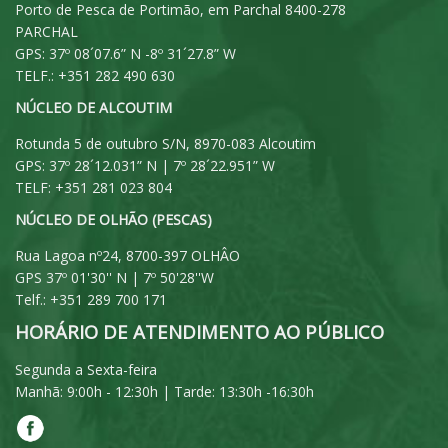
Porto de Pesca de Portimão, em Parchal 8400-278
PARCHAL
GPS: 37º 08´07.6” N -8º 31´27.8” W
TELF.: +351 282 490 630
NÚCLEO DE ALCOUTIM
Rotunda 5 de outubro S/N, 8970-083 Alcoutim
GPS: 37º 28´12.031” N | 7º 28´22.951” W
TELF: +351 281 023 804
NÚCLEO DE OLHÃO (PESCAS)
Rua Lagoa nº24, 8700-397 OLHÂO
GPS 37º 01'30'' N | 7º 50'28''W
Telf.: +351 289 700 171
HORÁRIO DE ATENDIMENTO AO PÚBLICO
Segunda a Sexta-feira
Manhã: 9:00h - 12:30h | Tarde: 13:30h -16:30h