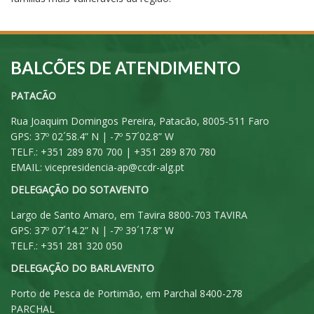
BALCÕES DE ATENDIMENTO
PATACÃO
Rua Joaquim Domingos Pereira, Patacão, 8005-511 Faro
GPS: 37º 02´58.4” N | -7º 57´02.8” W
TELF.: +351 289 870 700 | +351 289 870 780
EMAIL:
vicepresidencia-ap@ccdr-alg.pt
DELEGAÇÃO DO SOTAVENTO
Largo de Santo Amaro, em Tavira 8800-703 TAVIRA
GPS: 37º 07´14.2” N | -7º 39´17.8” W
TELF.: +351 281 320 050
DELEGAÇÃO DO BARLAVENTO
Porto de Pesca de Portimão, em Parchal 8400-278
PARCHAL