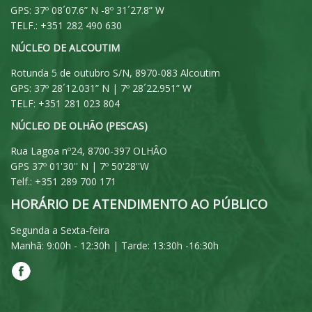
GPS: 37º 08´07.6” N -8º 31´27.8” W
TELF.: +351 282 490 630
NÚCLEO DE ALCOUTIM
Rotunda 5 de outubro S/N, 8970-083 Alcoutim
GPS: 37º 28´12.031” N | 7º 28´22.951” W
TELF: +351 281 023 804
NÚCLEO DE OLHÃO (PESCAS)
Rua Lagoa nº24, 8700-397 OLHÂO
GPS 37º 01'30'' N | 7º 50'28''W
Telf.: +351 289 700 171
HORÁRIO DE ATENDIMENTO AO PÚBLICO
Segunda a Sexta-feira
Manhã: 9:00h - 12:30h | Tarde: 13:30h -16:30h