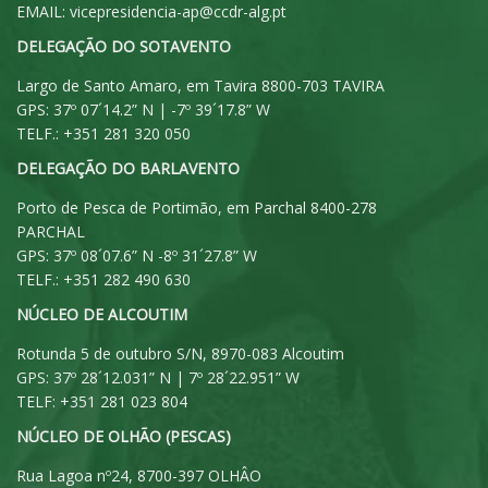
EMAIL:
vicepresidencia-ap@ccdr-alg.pt
DELEGAÇÃO DO SOTAVENTO
Largo de Santo Amaro, em Tavira 8800-703 TAVIRA
GPS: 37º 07´14.2” N | -7º 39´17.8” W
TELF.: +351 281 320 050
DELEGAÇÃO DO BARLAVENTO
Porto de Pesca de Portimão, em Parchal 8400-278
PARCHAL
GPS: 37º 08´07.6” N -8º 31´27.8” W
TELF.: +351 282 490 630
NÚCLEO DE ALCOUTIM
Rotunda 5 de outubro S/N, 8970-083 Alcoutim
GPS: 37º 28´12.031” N | 7º 28´22.951” W
TELF: +351 281 023 804
NÚCLEO DE OLHÃO (PESCAS)
Rua Lagoa nº24, 8700-397 OLHÂO