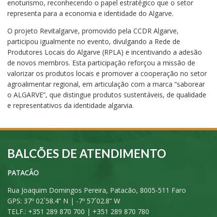
enoturismo, reconhecendo o papel estratégico que o setor
representa para a economia e identidade do Algarve.
O projeto Revitalgarve, promovido pela CCDR Algarve,
participou igualmente no evento, divulgando a Rede de
Produtores Locais do Algarve (RPLA) e incentivando a adesão
de novos membros. Esta participação reforçou a missão de
valorizar os produtos locais e promover a cooperação no setor
agroalimentar regional, em articulação com a marca “saborear
o ALGARVE”, que distingue produtos sustentáveis, de qualidade
e representativos da identidade algarvia.
BALCÕES DE ATENDIMENTO
PATACÃO
Rua Joaquim Domingos Pereira, Patacão, 8005-511 Faro
GPS: 37º 02´58.4” N | -7º 57´02.8” W
TELF.: +351 289 870 700 | +351 289 870 780