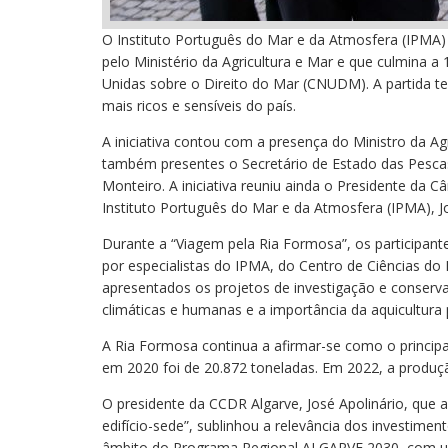
O Instituto Português do Mar e da Atmosfera (IPMA) 
pelo Ministério da Agricultura e Mar e que culmina
Unidas sobre o Direito do Mar (CNUDM). A partida te
mais ricos e sensíveis do país.
A iniciativa contou com a presença do Ministro da 
também presentes o Secretário de Estado das Pescas 
Monteiro. A iniciativa reuniu ainda o Presidente da 
Instituto Português do Mar e da Atmosfera (IPMA), Jo
Durante a “Viagem pela Ria Formosa”, os participan
por especialistas do IPMA, do Centro de Ciências d
apresentados os projetos de investigação e conserv
climáticas e humanas e a importância da aquicultura 
A Ria Formosa continua a afirmar-se como o principa
em 2020 foi de 20.872 toneladas. Em 2022, a produçã
O presidente da CCDR Algarve, José Apolinário, que 
edifício-sede”, sublinhou a relevância dos investime
âmbito do Programa Regional ALGARVE 2030, com um 