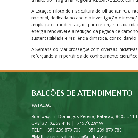
A Estação Piloto de Piscicultura de Olhão (EPPO), int
nacional, dedicada ao apoio à investigação e inovaç
ampliação e modernização, para reforçar a capacidad
energia renovável e a redução da pegada de carbono,
sustentabilidade e resiliência climática, consolidan
A Semana do Mar prossegue com diversas iniciativas
reforçando a importância do conhecimento científico
BALCÕES DE ATENDIMENTO
PATACÃO
Rua Joaquim Domingos Pereira, Patacão, 8005-511 
GPS: 37º 02´58.4” N | -7º 57´02.8” W
TELF.: +351 289 870 700 | +351 289 870 780
EMAIL:
vicepresidencia-ap@ccdr-alg.pt