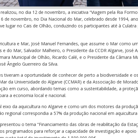
realizou, no dia 12 de novembro, a iniciativa “Viagem pela Ria For
 a 16 de novembro, no Dia Nacional do Mar, celebrado desde 1994, 
ve lugar no Cais de Olhão, conduzindo os participantes até à Culat
Agricultura e Mar, José Manuel Fernandes, que assume o Mar como um
e do Mar, Salvador Malheiro, o Presidente da CCDR Algarve, José Ap
Câmara Municipal de Olhão, Ricardo Calé, e o Presidente da Câmara Mu
sé Ângelo Guerreiro da Silva.
tes tiveram a oportunidade de conhecer de perto a biodiversidade e
o Mar da Universidade do Algarve (CCMAR) e da Associação de Morado
ação em curso, abordando temas como a sustentabilidade, a proteçã
para a economia local e nacional.
l eixo da aquicultura no Algarve e como um dos motores da produção
o regional correspondia a 57% da produção nacional em aquicultura 
apresentou o tema “Financiamento das obras de reabilitação da Estaç
ntos programados para reforçar a capacidade de investigação e apoio
custo total de investimento de 1 500 000,00€.