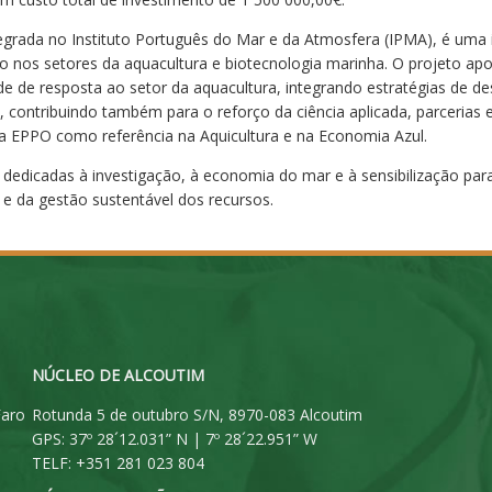
egrada no Instituto Português do Mar e da Atmosfera (IPMA), é uma inf
ão nos setores da aquacultura e biotecnologia marinha. O projeto a
e de resposta ao setor da aquacultura, integrando estratégias de des
 contribuindo também para o reforço da ciência aplicada, parcerias
do a EPPO como referência na Aquicultura e na Economia Azul.
 dedicadas à investigação, à economia do mar e à sensibilização pa
 e da gestão sustentável dos recursos.
NÚCLEO DE ALCOUTIM
Faro
Rotunda 5 de outubro S/N, 8970-083 Alcoutim
GPS: 37º 28´12.031” N | 7º 28´22.951” W
TELF: +351 281 023 804