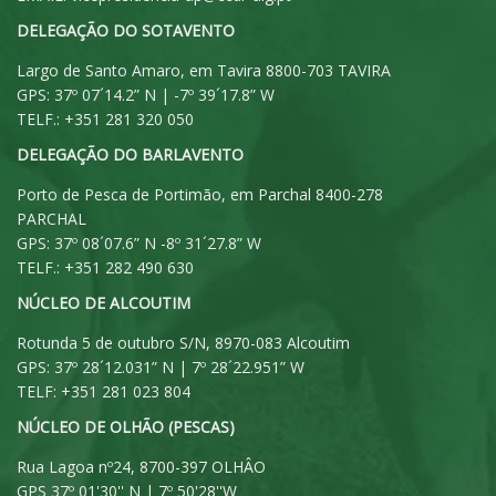
DELEGAÇÃO DO SOTAVENTO
Largo de Santo Amaro, em Tavira 8800-703 TAVIRA
GPS: 37º 07´14.2” N | -7º 39´17.8” W
TELF.: +351 281 320 050
DELEGAÇÃO DO BARLAVENTO
Porto de Pesca de Portimão, em Parchal 8400-278
PARCHAL
GPS: 37º 08´07.6” N -8º 31´27.8” W
TELF.: +351 282 490 630
NÚCLEO DE ALCOUTIM
Rotunda 5 de outubro S/N, 8970-083 Alcoutim
GPS: 37º 28´12.031” N | 7º 28´22.951” W
TELF: +351 281 023 804
NÚCLEO DE OLHÃO (PESCAS)
Rua Lagoa nº24, 8700-397 OLHÂO
GPS 37º 01'30'' N | 7º 50'28''W