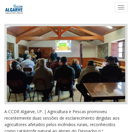
Toggl
navig
A
CCDR Algarve, I.P. | Agricultura e Pescas
promoveu
recentemente duas
sessões de esclarecimento dirigidas aos
agricultores afetados pelos incêndios rurais, reconhecidos
como catástrofe natural ao abrigo do Despacho n.º