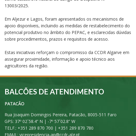
13003/2025.
Em Aljezur e Lagos, foram apresentados os mecanismos de
apoio disponíveis, incluindo as medidas de restabelecimento do
potencial produtivo no âmbito do PEPAC, e esclarecidas dúvidas
sobre procedimentos, prazos e requisitos de acesso.
Estas iniciativas reforçam o compromisso da CCDR Algarve em
assegurar proximidade, informação e apoio técnico aos
agricultores da região.
BALCÕES DE ATENDIMENTO
PATACÃO
Rua Joaquim Domingos Pereira, Patacão, 8005-511 Faro
GPS: 37º 02´58.4” N | -7º 57´02.8” W
TELF.: +351 289 870 700 | +351 289 870 780
EMAIL:
vicepresidencia-ap@ccdr-alg.pt