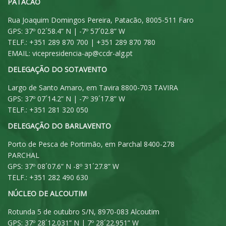
PATACÃO
Rua Joaquim Domingos Pereira, Patacão, 8005-511 Faro
GPS: 37º 02´58.4” N | -7º 57´02.8” W
TELF.: +351 289 870 700 | +351 289 870 780
EMAIL:
vicepresidencia-ap@ccdr-alg.pt
DELEGAÇÃO DO SOTAVENTO
Largo de Santo Amaro, em Tavira 8800-703 TAVIRA
GPS: 37º 07´14.2” N | -7º 39´17.8” W
TELF.: +351 281 320 050
DELEGAÇÃO DO BARLAVENTO
Porto de Pesca de Portimão, em Parchal 8400-278
PARCHAL
GPS: 37º 08´07.6” N -8º 31´27.8” W
TELF.: +351 282 490 630
NÚCLEO DE ALCOUTIM
Rotunda 5 de outubro S/N, 8970-083 Alcoutim
GPS: 37º 28´12.031” N | 7º 28´22.951” W