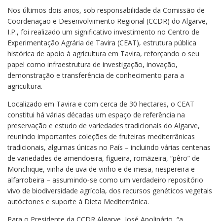
Nos últimos dois anos, sob responsabilidade da Comissão de
Coordenação e Desenvolvimento Regional (CCDR) do Algarve,
I.P., foi realizado um significativo investimento no Centro de
Experimentação Agrária de Tavira (CEAT), estrutura pública
histórica de apoio à agricultura em Tavira, reforçando o seu
papel como infraestrutura de investigação, inovação,
demonstração e transferência de conhecimento para a
agricultura.
​Localizado em Tavira e com cerca de 30 hectares, o CEAT
constitui há várias décadas um espaço de referência na
preservação e estudo de variedades tradicionais do Algarve,
reunindo importantes coleções de fruteiras mediterrânicas
tradicionais, algumas únicas no País – incluindo várias centenas
de variedades de amendoeira, figueira, romãzeira, “pêro” de
Monchique, vinha de uva de vinho e de mesa, nespereira e
alfarrobeira – assumindo‑se como um verdadeiro repositório
vivo de biodiversidade agrícola, dos recursos genéticos vegetais
autóctones e suporte à Dieta Mediterrânica.
Para o Presidente da CCDR Algarve, José Apolinário, “a