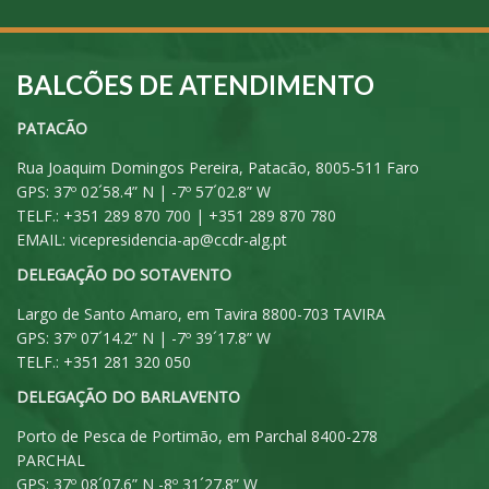
BALCÕES DE ATENDIMENTO
PATACÃO
Rua Joaquim Domingos Pereira, Patacão, 8005-511 Faro
GPS: 37º 02´58.4” N | -7º 57´02.8” W
TELF.: +351 289 870 700 | +351 289 870 780
EMAIL:
vicepresidencia-ap@ccdr-alg.pt
DELEGAÇÃO DO SOTAVENTO
Largo de Santo Amaro, em Tavira 8800-703 TAVIRA
GPS: 37º 07´14.2” N | -7º 39´17.8” W
TELF.: +351 281 320 050
DELEGAÇÃO DO BARLAVENTO
Porto de Pesca de Portimão, em Parchal 8400-278
PARCHAL
GPS: 37º 08´07.6” N -8º 31´27.8” W