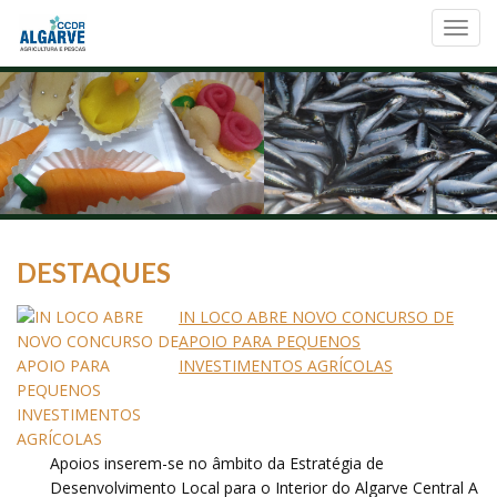
Toggl
navig
DESTAQUES
IN LOCO ABRE NOVO CONCURSO DE
APOIO PARA PEQUENOS
INVESTIMENTOS AGRÍCOLAS
Apoios inserem-se no âmbito da Estratégia de
Desenvolvimento Local para o Interior do Algarve Central A