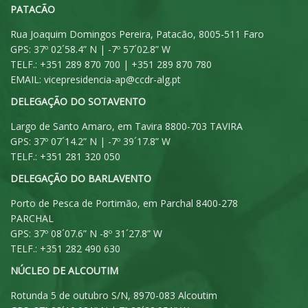
PATACÃO
Rua Joaquim Domingos Pereira, Patacão, 8005-511 Faro
GPS: 37º 02´58.4” N | -7º 57´02.8” W
TELF.: +351 289 870 700 | +351 289 870 780
EMAIL:
vicepresidencia-ap@ccdr-alg.pt
DELEGAÇÃO DO SOTAVENTO
Largo de Santo Amaro, em Tavira 8800-703 TAVIRA
GPS: 37º 07´14.2” N | -7º 39´17.8” W
TELF.: +351 281 320 050
DELEGAÇÃO DO BARLAVENTO
Porto de Pesca de Portimão, em Parchal 8400-278
PARCHAL
GPS: 37º 08´07.6” N -8º 31´27.8” W
TELF.: +351 282 490 630
NÚCLEO DE ALCOUTIM
Rotunda 5 de outubro S/N, 8970-083 Alcoutim