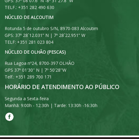
GPS: 37º 08´07.6” N -8º 31´27.8” W
TELF.: +351 282 490 630
NÚCLEO DE ALCOUTIM
Rotunda 5 de outubro S/N, 8970-083 Alcoutim
GPS: 37º 28´12.031” N | 7º 28´22.951” W
TELF: +351 281 023 804
NÚCLEO DE OLHÃO (PESCAS)
Rua Lagoa nº24, 8700-397 OLHÂO
GPS 37º 01'30'' N | 7º 50'28''W
Telf.: +351 289 700 171
HORÁRIO DE ATENDIMENTO AO PÚBLICO
Segunda a Sexta-feira
Manhã: 9:00h - 12:30h | Tarde: 13:30h -16:30h