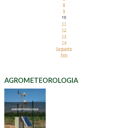
8
9
10
11
12
13
14
Seguinte
Fim
AGROMETEOROLOGIA