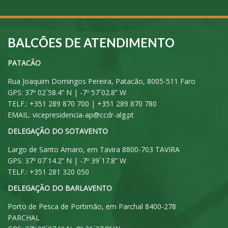
BALCÕES DE ATENDIMENTO
PATACÃO
Rua Joaquim Domingos Pereira, Patacão, 8005-511 Faro
GPS: 37º 02´58.4” N | -7º 57´02.8” W
TELF.: +351 289 870 700 | +351 289 870 780
EMAIL:
vicepresidencia-ap@ccdr-alg.pt
DELEGAÇÃO DO SOTAVENTO
Largo de Santo Amaro, em Tavira 8800-703 TAVIRA
GPS: 37º 07´14.2” N | -7º 39´17.8” W
TELF.: +351 281 320 050
DELEGAÇÃO DO BARLAVENTO
Porto de Pesca de Portimão, em Parchal 8400-278
PARCHAL